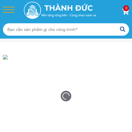
0
Trang chủ
/
Sản phẩm
/
Vữa Tự San Phẳng
/
Vữa Tự San Phẳng Thành Đức – Giá Gốc Nhà Máy