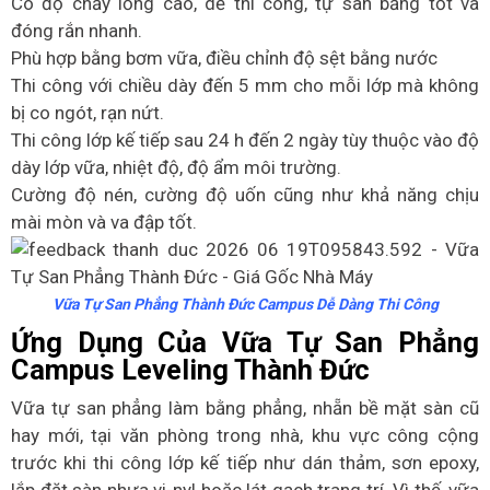
Có độ chảy lỏng cao, dễ thi công, tự san bằng tốt và
đóng rắn nhanh.
Phù hợp bằng bơm vữa, điều chỉnh độ sệt bằng nước
Thi công với chiều dày đến 5 mm cho mỗi lớp mà không
bị co ngót, rạn nứt.
Thi công lớp kế tiếp sau 24 h đến 2 ngày tùy thuộc vào độ
dày lớp vữa, nhiệt độ, độ ẩm môi trường.
Cường độ nén, cường độ uốn cũng như khả năng chịu
mài mòn và va đập tốt.
Vữa Tự San Phẳng Thành Đức Campus Dễ Dàng Thi Công
Ứng Dụng Của
Vữa Tự San Phẳng
Campus Leveling Thành Đức
Vữa tự san phẳng làm bằng phẳng, nhẵn bề mặt sàn cũ
hay mới, tại văn phòng trong nhà, khu vực công cộng
trước khi thi công lớp kế tiếp như dán thảm, sơn epoxy,