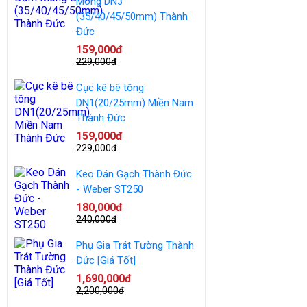
Móng DN3
(35/40/45/50mm) Thành
Đức
159,000đ
229,000đ
Cục kê bê tông
DN1(20/25mm) Miền Nam
Thành Đức
159,000đ
229,000đ
Keo Dán Gạch Thành Đức
- Weber ST250
180,000đ
240,000đ
Phụ Gia Trát Tường Thành
Đức [Giá Tốt]
1,690,000đ
2,200,000đ