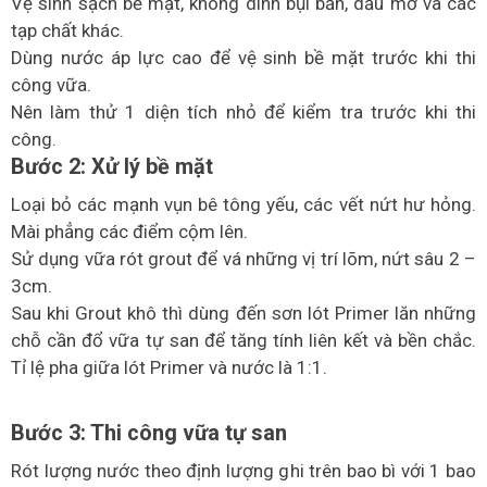
Vệ sinh sạch bề mặt, không dính bụi bẩn, dầu mỡ và các
tạp chất khác.
Dùng nước áp lực cao để vệ sinh bề mặt trước khi thi
công vữa.
Nên làm thử 1 diện tích nhỏ để kiểm tra trước khi thi
công.
Bước 2: Xử lý bề mặt
Loại bỏ các mạnh vụn bê tông yếu, các vết nứt hư hỏng.
Mài phẳng các điểm cộm lên.
Sử dụng vữa rót grout để vá những vị trí lõm, nứt sâu 2 –
3cm.
Sau khi Grout khô thì dùng đến sơn lót Primer lăn những
chỗ cần đổ vữa tự san để tăng tính liên kết và bền chắc.
Tỉ lệ pha giữa lót Primer và nước là 1:1.
Bước 3: Thi công vữa tự san
Rót lượng nước theo định lượng ghi trên bao bì với 1 bao