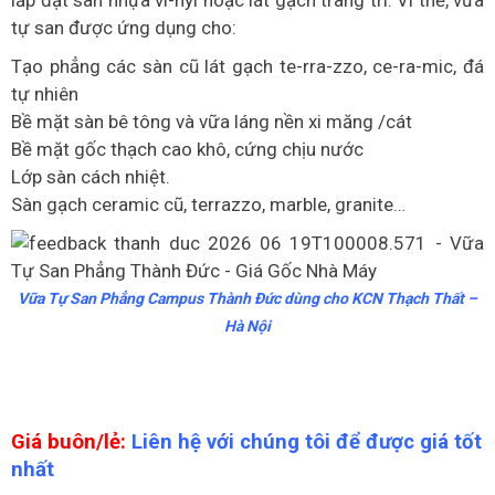
lắp đặt sàn nhựa vi-nyl hoặc lát gạch trang trí. Vì thế, vữa
tự san được ứng dụng cho:
Tạo phẳng các sàn cũ lát gạch te-rra-zzo, ce-ra-mic, đá
tự nhiên
Bề mặt sàn bê tông và vữa láng nền xi măng /cát
Bề mặt gốc thạch cao khô, cứng chịu nước
Lớp sàn cách nhiệt.
Sàn gạch ceramic cũ, terrazzo, marble, granite…
Vữa Tự San Phẳng Campus Thành Đức dùng cho KCN Thạch Thất –
Hà Nội
Giá buôn/lẻ:
Liên hệ với chúng tôi để được giá tốt
nhất