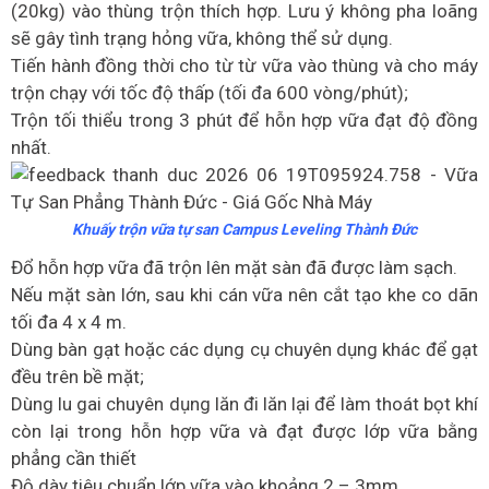
(20kg) vào thùng trộn thích hợp. Lưu ý không pha loãng
sẽ gây tình trạng hỏng vữa, không thể sử dụng.
Tiến hành đồng thời cho từ từ vữa vào thùng và cho máy
trộn chạy với tốc độ thấp (tối đa 600 vòng/phút);
Trộn tối thiểu trong 3 phút để hỗn hợp vữa đạt độ đồng
nhất.
Khuấy trộn vữa tự san Campus Leveling Thành Đức
Đổ hỗn hợp vữa đã trộn lên mặt sàn đã được làm sạch.
Nếu mặt sàn lớn, sau khi cán vữa nên cắt tạo khe co dãn
tối đa 4 x 4 m.
Dùng bàn gạt hoặc các dụng cụ chuyên dụng khác để gạt
đều trên bề mặt;
Dùng lu gai chuyên dụng lăn đi lăn lại để làm thoát bọt khí
còn lại trong hỗn hợp vữa và đạt được lớp vữa bằng
phẳng cần thiết
Độ dày tiêu chuẩn lớp vữa vào khoảng 2 – 3mm