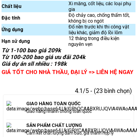
Xi măng, cốt liệu, các loại phụ
Chất liệu
gia
Độ chảy cao, chống thấm tốt,
Đặc tính
không bị co ngót
Đổ nền trước khi thi công vật
Ứng dụng
liệu khác, giảm độ lồi lõm
12 tháng trong điều kiện
Hạn sử dụng
nguyên vẹn
Từ 1-100 bao giá 209k
Từ 100-200 bao giá ưu đãi 204k
Giá dự án sll nhiều : 198k
GIÁ TỐT CHO NHÀ THẦU, ĐẠI LÝ => LIÊN HỆ NGAY
4.1/5 - (23 bình chọn)
GIAO HÀNG TOÀN QUỐC
Giao hàng nhanh chóng toàn quốc
SẢN PHẨM CHẤT LƯỢNG
Cam kết chất lượng đảm bảo, giá thành hợp lý