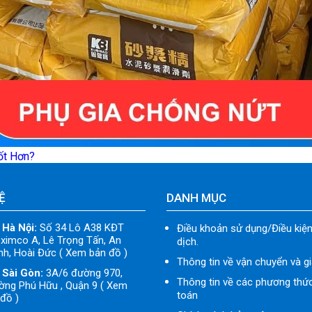
ốt Hơn?
Ệ
DANH MỤC
 Hà Nội:
Số 34 Lô A38 KĐT
Điều khoản sử dụng/Điều kiện
ximco A, Lê Trọng Tấn, An
dịch.
h, Hoài Đức ( Xem bản đồ )
Thông tin về vận chuyển và g
 Sài Gòn:
3A/6 đường 970,
Thông tin về các phương thứ
ờng Phú Hữu , Quận 9 ( Xem
toán
đồ )