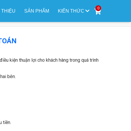
0
I THIỆU
SẢN PHẨM
KIẾN THỨC
TOÁN
iều kiện thuận lợi cho khách hàng trong quá trình
hai bên.
 tiền.