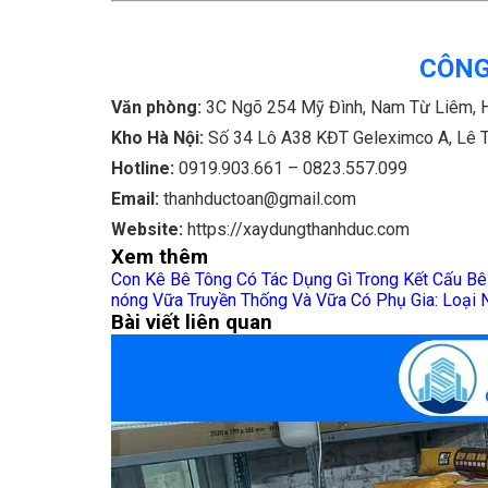
CÔNG
Văn phòng:
3C Ngõ 254 Mỹ Đình, Nam Từ Liêm, 
Kho Hà Nội:
Số 34 Lô A38 KĐT Geleximco A, Lê Tr
Hotline:
0919.903.661 – 0823.557.099
Email:
thanhductoan@gmail.com
Website:
https://xaydungthanhduc.com
Xem thêm
Con Kê Bê Tông Có Tác Dụng Gì Trong Kết Cấu Bê
nóng
Vữa Truyền Thống Và Vữa Có Phụ Gia: Loại 
Bài viết liên quan