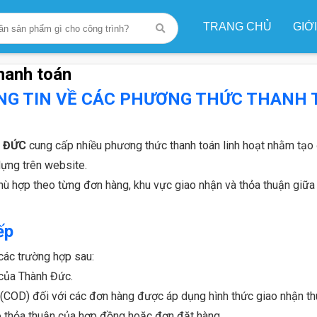
TRANG CHỦ
GIỚ
oán
hanh toán
NG TIN VỀ CÁC PHƯƠNG THỨC THANH 
 ĐỨC
cung cấp nhiều phương thức thanh toán linh hoạt nhằm tạo đ
dựng trên website.
hù hợp theo từng đơn hàng, khu vực giao nhận và thỏa thuận giữa 
ếp
các trường hợp sau:
 của Thành Đức.
(COD) đối với các đơn hàng được áp dụng hình thức giao nhận thu
eo thỏa thuận của hợp đồng hoặc đơn đặt hàng.