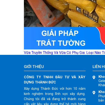
Vữa Truyền Thống Và Vữa Có Phụ Gia: Loại Nào T
GIỚI THIỆU
LIÊN H
Kho
CÔNG TY TNHH ĐẦU TƯ VÀ XÂY
Gele
DỰNG THÀNH ĐỨC
Khán
Xây dựng Thành Đức với hơn 10 năm
Kho
kinh nghiệm trong lĩnh vực xây dựng.
Phư
Chúng tôi đã và đang trở thành cung
bản 
cấp vật liệu xây dựng thế hệ mới hàng