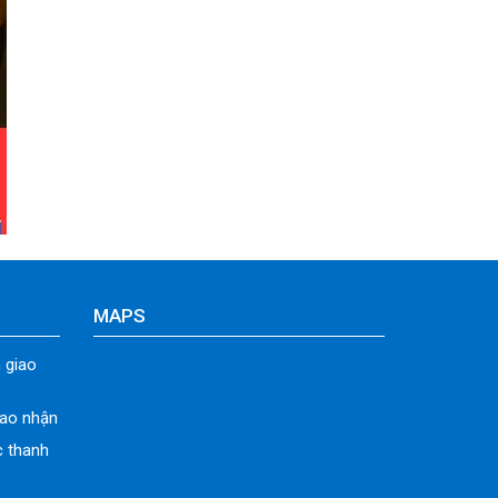
MAPS
 giao
iao nhận
c thanh