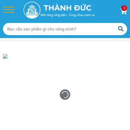
0
Trang chủ
/
Sản phẩm
/
Con Kê Bê Tông Đa Năng
/
Con Kê Bê Tông Cột Vách DN1 (20/25/30mm) Thành Đức