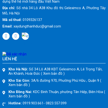
dựng thế hệ mới hàng đầu Việt Nam
Địa chỉ:
Số nhà 34 Lô A38 Khu đô thị Geleximco A, Phường Tây
Mỗ, Hà Nội
Mã số thuế:
0109326137
Email:
xaydungthanhduc@gmail.com
LIÊN HỆ
Kho Hà Nội:
Số 34 Lô A38 KĐT Geleximco A, Lê Trọng Tấn,
An Khánh, Hoài Đức ( Xem bản đồ )
Kho Sài Gòn:
3A/6 đường 970, Phường Phú Hữu , Quận 9 (
Xem bản đồ )
Kho Đồng Nai:
KDC Đinh Thuận, phường Tân Hiệp, Biên Hòa (
Xem bản đồ )
Hotline:
0919.903.661- 0823.557.099