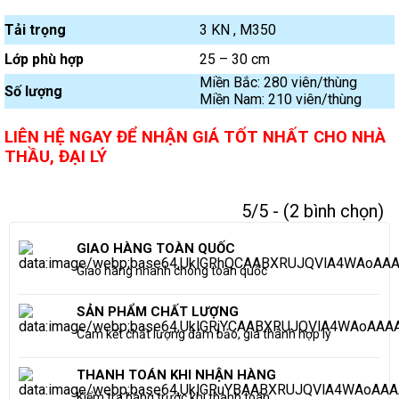
Tải trọng
3 KN , M350
Lớp phù hợp
25 – 30 cm
Miền Bắc: 280 viên/thùng
Số lượng
Miền Nam: 210 viên/thùng
LIÊN HỆ NGAY ĐỂ NHẬN GIÁ TỐT NHẤT CHO NHÀ
THẦU, ĐẠI LÝ
5/5 - (2 bình chọn)
GIAO HÀNG TOÀN QUỐC
Giao hàng nhanh chóng toàn quốc
SẢN PHẨM CHẤT LƯỢNG
Cam kết chất lượng đảm bảo, giá thành hợp lý
THANH TOÁN KHI NHẬN HÀNG
Kiểm tra hàng trước khi thanh toán