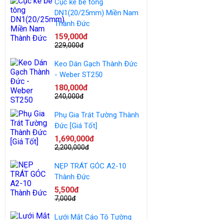
Cục kê bê tông
DN1(20/25mm) Miền Nam
Thành Đức
159,000đ
229,000đ
Keo Dán Gạch Thành Đức
- Weber ST250
180,000đ
240,000đ
Phụ Gia Trát Tường Thành
Đức [Giá Tốt]
1,690,000đ
2,200,000đ
NẸP TRÁT GÓC A2-10
Thành Đức
5,500đ
7,000đ
Lưới Mắt Cáo Tô Tường