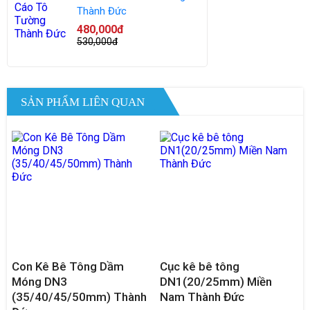
Thành Đức
480,000đ
530,000đ
SẢN PHẨM LIÊN QUAN
Con Kê Bê Tông Dầm
Cục kê bê tông
Móng DN3
DN1(20/25mm) Miền
(35/40/45/50mm) Thành
Nam Thành Đức