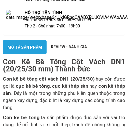
HỖ TRỢ TẬN TÌNH
Hotline: 0919.903.661 - 0823.557.099
Thứ 2 - Chủ nhật: 7h00 - 19h00
REVIEW - ĐÁNH GIÁ
MÔ TẢ SẢN PHẨM
Con Kê Bê Tông Cột Vách DN1
(20/25/30 mm) Thành Đức
Con kê bê tông cột vách DN1 (20/25/30)
hay còn được
gọi là
cục kê bê tông,
cục kê thép sàn
hay
con kê thép
sàn
. Đây là một trong những phụ kiện quen thuộc trong
ngành xây dựng, đặc biệt là xây dựng các công trình cao
tầng.
Con kê bê tông
là sản phẩm được đúc sẵn với vai trò
dùng để cố định vị trí cốt thép, tránh để chúng không bị