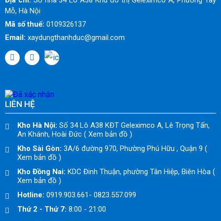
Địa chỉ:
Số nhà 34 Lô A38 Khu đô thị Geleximco A, Phường Tây
Mỗ, Hà Nội
Mã số thuế:
0109326137
Email:
xaydungthanhduc@gmail.com
LIÊN HỆ
Kho Hà Nội:
Số 34 Lô A38 KĐT Geleximco A, Lê Trọng Tấn,
An Khánh, Hoài Đức ( Xem bản đồ )
Kho Sài Gòn:
3A/6 đường 970, Phường Phú Hữu , Quận 9 (
Xem bản đồ )
Kho Đồng Nai:
KDC Đinh Thuận, phường Tân Hiệp, Biên Hòa (
Xem bản đồ )
Hotline:
0919.903.661- 0823.557.099
Thứ 2 - Thứ 7:
8:00 - 21:00