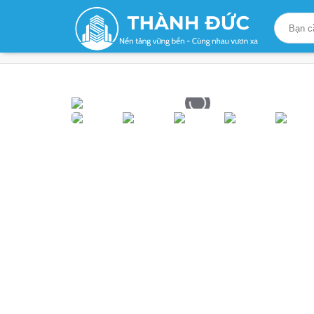
Trang chủ
/
Sản phẩm
/
Giải Pháp Trát Tường
/