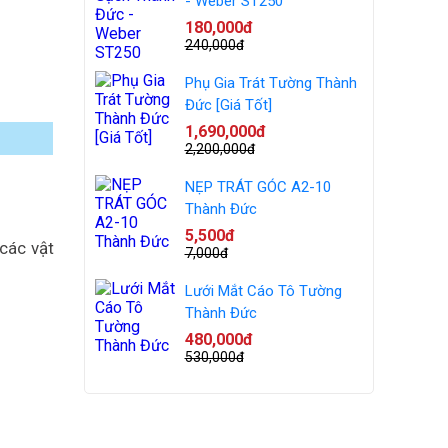
- Weber ST250
180,000đ
240,000đ
Phụ Gia Trát Tường Thành
Đức [Giá Tốt]
1,690,000đ
2,200,000đ
NẸP TRÁT GÓC A2-10
Thành Đức
5,500đ
các vật
7,000đ
Lưới Mắt Cáo Tô Tường
Thành Đức
480,000đ
530,000đ