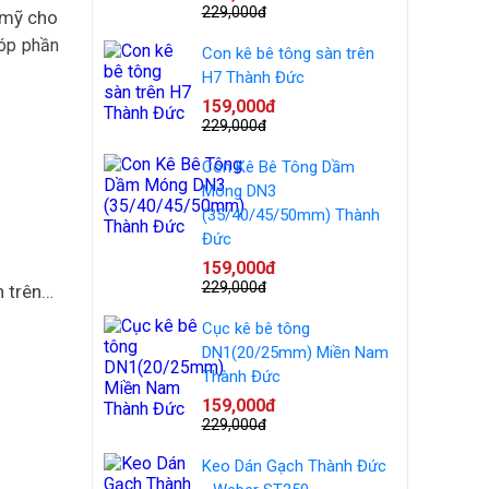
229,000đ
 mỹ cho
góp phần
Con kê bê tông sàn trên
H7 Thành Đức
159,000đ
229,000đ
Con Kê Bê Tông Dầm
Móng DN3
(35/40/45/50mm) Thành
Đức
159,000đ
229,000đ
n trên…
Cục kê bê tông
DN1(20/25mm) Miền Nam
Thành Đức
159,000đ
229,000đ
Keo Dán Gạch Thành Đức