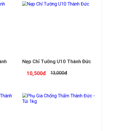
ành
Nẹp Chỉ Tường U10 Thành Đức
10,500đ
13,000đ