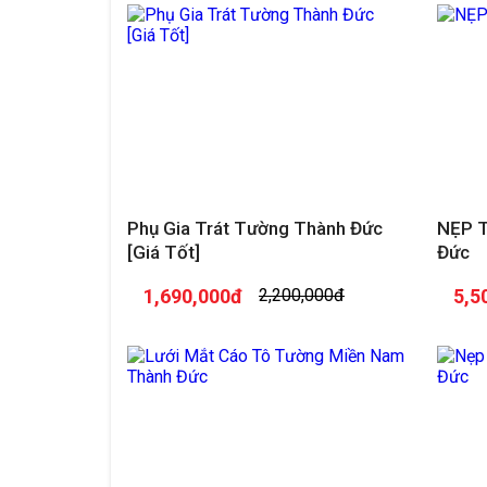
Phụ Gia Trát Tường Thành Đức
NẸP 
[Giá Tốt]
Đức
1,690,000đ
2,200,000đ
5,5