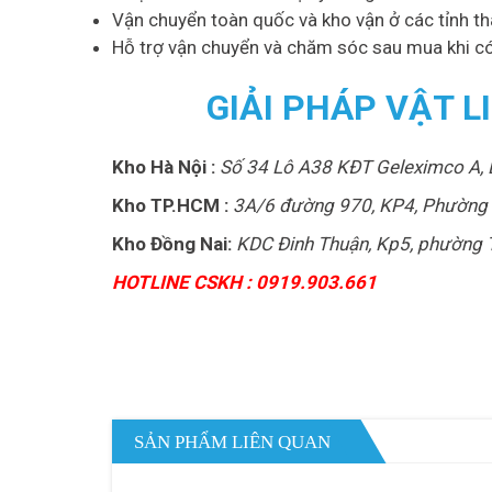
Vận chuyển toàn quốc và kho vận ở các tỉnh th
Hỗ trợ vận chuyển và chăm sóc sau mua khi có
GIẢI PHÁP VẬT 
Kho Hà Nội :
Số 34 Lô A38 KĐT Geleximco A, 
Kho TP.HCM :
3A/6 đường 970, KP4, Phường 
Kho Đồng Nai:
KDC Đinh Thuận, Kp5, phường T
HOTLINE CSKH : 0919.903.661
SẢN PHẨM LIÊN QUAN