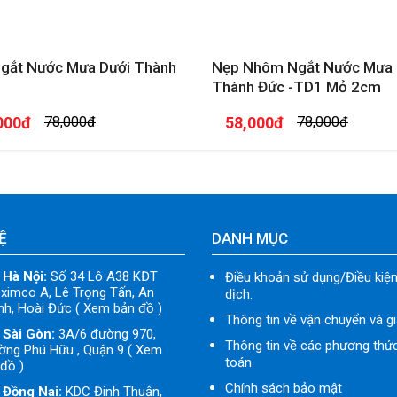
gắt Nước Mưa Dưới Thành
Nẹp Nhôm Ngắt Nước Mưa
Thành Đức -TD1 Mỏ 2cm
000đ
78,000đ
58,000đ
78,000đ
Ệ
DANH MỤC
 Hà Nội:
Số 34 Lô A38 KĐT
Điều khoản sử dụng/Điều kiện
ximco A, Lê Trọng Tấn, An
dịch.
h, Hoài Đức ( Xem bản đồ )
Thông tin về vận chuyển và g
 Sài Gòn:
3A/6 đường 970,
Thông tin về các phương thứ
ờng Phú Hữu , Quận 9 ( Xem
toán
đồ )
Chính sách bảo mật
 Đồng Nai:
KDC Đinh Thuận,