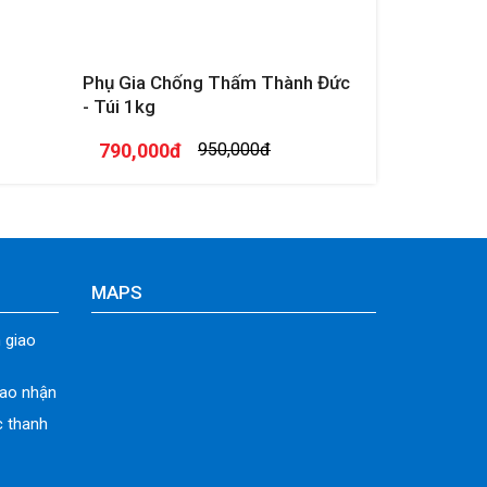
Phụ Gia Chống Thấm Thành Đức
- Túi 1kg
790,000đ
950,000đ
MAPS
 giao
iao nhận
c thanh