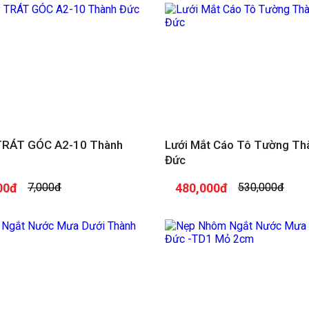
TRÁT GÓC A2-10 Thành
Lưới Mắt Cáo Tô Tường Th
Đức
00đ
7,000đ
480,000đ
530,000đ