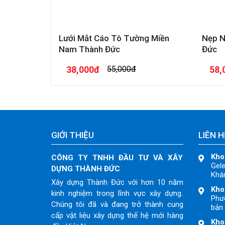
Lưới Mắt Cáo Tô Tường Miền
Nẹp N
Nam Thành Đức
Đức
38,000đ
55,000đ
58,
GIỚI THIỆU
LIÊN H
Kho
CÔNG TY TNHH ĐẦU TƯ VÀ XÂY
Gele
DỰNG THÀNH ĐỨC
Khán
Xây dựng Thành Đức với hơn 10 năm
Kho
kinh nghiệm trong lĩnh vực xây dựng.
Phư
Chúng tôi đã và đang trở thành cung
bản 
cấp vật liệu xây dựng thế hệ mới hàng
Kho