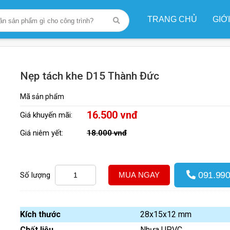
TRANG CHỦ
GIỚ
Nẹp tách khe D15 Thành Đức
Nẹp tách khe D15 Thành Đức
Mã sản phẩm
16.500 vnđ
Giá khuyến mãi:
Giá niêm yết:
18.000 vnđ
091.990
Số lượng
MUA NGAY
Kích thước
28x15x12 mm
Chất liệu
Nhựa UPVC