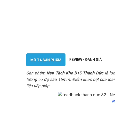
REVIEW - ĐÁNH GIÁ
MÔ TẢ SẢN PHẨM
Sản phẩm
Nẹp Tách Khe D15 Thành Đức
là lựa
tường có độ sâu 15mm. Điểm khác bệt của loại 
liệu tiếp giáp.
N