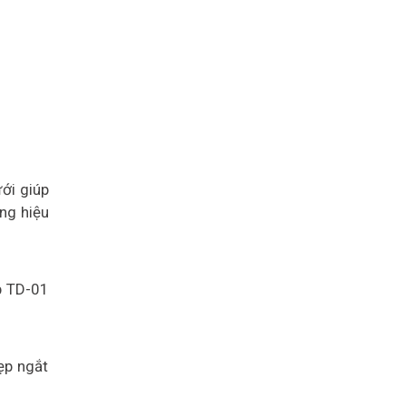
ới giúp
ăng hiệu
p TD-01
ẹp ngắt