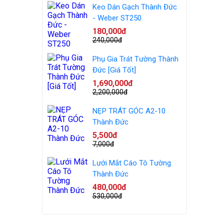
Keo Dán Gạch Thành Đức
- Weber ST250
180,000đ
240,000đ
Phụ Gia Trát Tường Thành
Đức [Giá Tốt]
1,690,000đ
2,200,000đ
NẸP TRÁT GÓC A2-10
Thành Đức
5,500đ
7,000đ
Lưới Mắt Cáo Tô Tường
Thành Đức
480,000đ
530,000đ