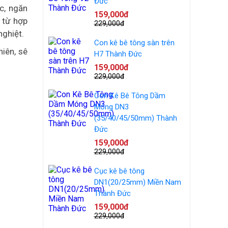
Đức
c, ngăn
159,000đ
 từ hợp
229,000đ
nghiệt.
Con kê bê tông sàn trên
hiên, sê
H7 Thành Đức
159,000đ
229,000đ
Con Kê Bê Tông Dầm
Móng DN3
(35/40/45/50mm) Thành
Đức
159,000đ
229,000đ
Cục kê bê tông
DN1(20/25mm) Miền Nam
Thành Đức
159,000đ
229,000đ