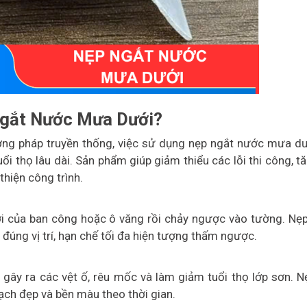
Ngắt Nước Mưa Dưới?
ơng pháp truyền thống, việc sử dụng nẹp ngắt nước mưa dư
i thọ lâu dài. Sản phẩm giúp giảm thiểu các lỗi thi công, t
hiện công trình.
i của ban công hoặc ô văng rồi chảy ngược vào tường. Nẹ
úng vị trí, hạn chế tối đa hiện tượng thấm ngược.
 gây ra các vệt ố, rêu mốc và làm giảm tuổi thọ lớp sơn. N
ạch đẹp và bền màu theo thời gian.