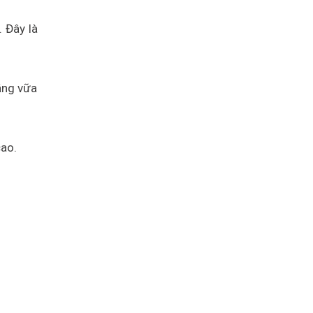
 Đây là
ằng vữa
cao.