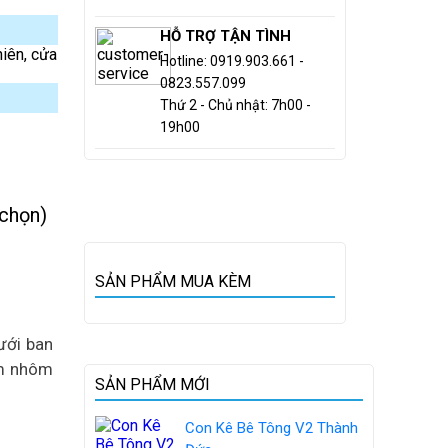
HỖ TRỢ TẬN TÌNH
hiên, cửa
Hotline: 0919.903.661 -
0823.557.099
Thứ 2 - Chủ nhật: 7h00 -
19h00
 chọn)
SẢN PHẨM MUA KÈM
ưới ban
im nhôm
SẢN PHẨM MỚI
Con Kê Bê Tông V2 Thành