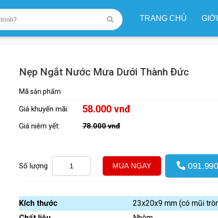
TRANG CHỦ
GIỚ
Nẹp Ngắt Nước Mưa Dưới Thành Đức
Nẹp Ngắt Nước Mưa Dưới Thành Đức
Mã sản phẩm
58.000 vnđ
Giá khuyến mãi:
Giá niêm yết:
78.000 vnđ
091.990
Số lượng
MUA NGAY
Kích thước
23x20x9 mm (có mũi trò
Chất liệu
Nhôm