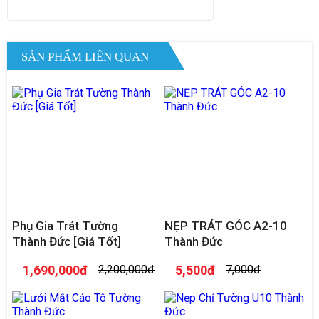
SẢN PHẨM LIÊN QUAN
Phụ Gia Trát Tường
NẸP TRÁT GÓC A2-10
Thành Đức [Giá Tốt]
Thành Đức
1,690,000đ
2,200,000đ
5,500đ
7,000đ