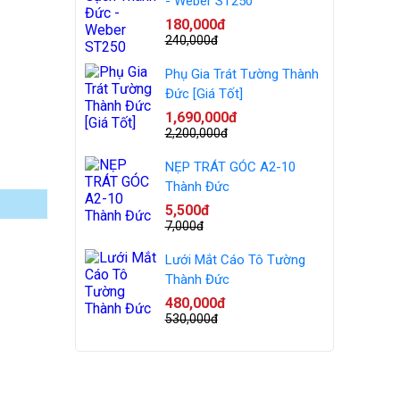
- Weber ST250
180,000đ
240,000đ
Phụ Gia Trát Tường Thành
Đức [Giá Tốt]
1,690,000đ
2,200,000đ
NẸP TRÁT GÓC A2-10
Thành Đức
5,500đ
7,000đ
Lưới Mắt Cáo Tô Tường
Thành Đức
480,000đ
530,000đ