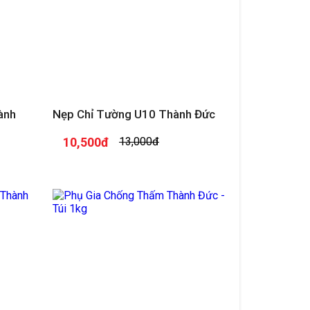
ành
Nẹp Chỉ Tường U10 Thành Đức
10,500đ
13,000đ