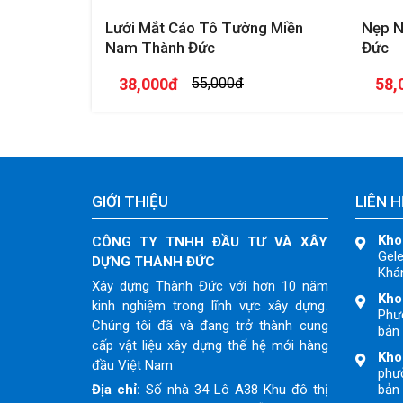
Lưới Mắt Cáo Tô Tường Miền
Nẹp N
Nam Thành Đức
Đức
38,000đ
55,000đ
58,
GIỚI THIỆU
LIÊN H
Kho
CÔNG TY TNHH ĐẦU TƯ VÀ XÂY
Gele
DỰNG THÀNH ĐỨC
Khán
Xây dựng Thành Đức với hơn 10 năm
Kho
kinh nghiệm trong lĩnh vực xây dựng.
Phư
Chúng tôi đã và đang trở thành cung
bản 
cấp vật liệu xây dựng thế hệ mới hàng
Kho
đầu Việt Nam
phườ
Địa chỉ:
Số nhà 34 Lô A38 Khu đô thị
bản 