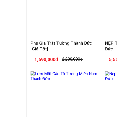
Phụ Gia Trát Tường Thành Đức
NẸP 
[Giá Tốt]
Đức
1,690,000đ
2,200,000đ
5,5