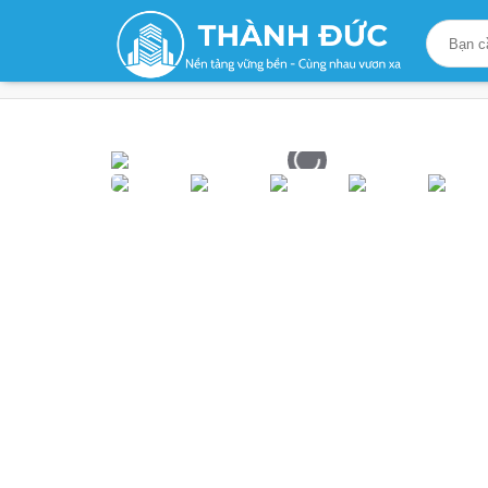
Trang chủ
/
Sản phẩm
/
Giải Pháp Trát Tường
/