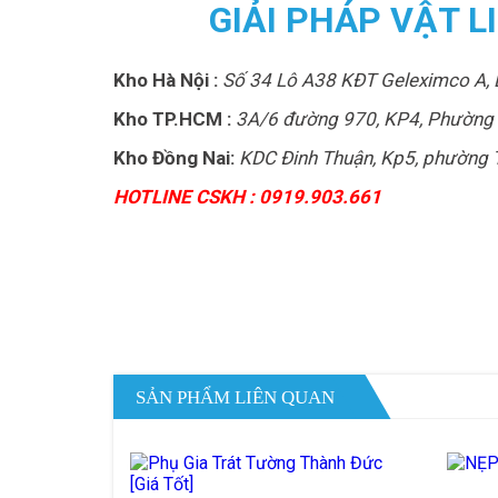
GIẢI PHÁP VẬT 
Kho Hà Nội :
Số 34 Lô A38 KĐT Geleximco A, 
Kho TP.HCM :
3A/6 đường 970, KP4, Phường 
Kho Đồng Nai:
KDC Đinh Thuận, Kp5, phường T
HOTLINE CSKH : 0919.903.661
SẢN PHẨM LIÊN QUAN