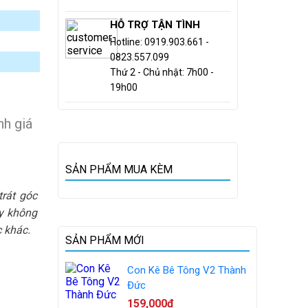
HỖ TRỢ TẬN TÌNH
Hotline: 0919.903.661 -
0823.557.099
Thứ 2 - Chủ nhật: 7h00 -
19h00
h giá
SẢN PHẨM MUA KÈM
trát góc
ày không
c khác.
SẢN PHẨM MỚI
Con Kê Bê Tông V2 Thành
Đức
159,000đ