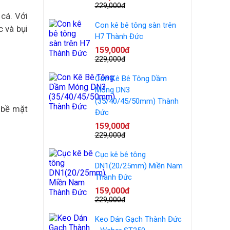
229,000đ
cá. Với
Con kê bê tông sàn trên
 và bụi
H7 Thành Đức
159,000đ
229,000đ
Con Kê Bê Tông Dầm
Móng DN3
(35/40/45/50mm) Thành
 bề mặt
Đức
159,000đ
229,000đ
Cục kê bê tông
DN1(20/25mm) Miền Nam
Thành Đức
159,000đ
229,000đ
Keo Dán Gạch Thành Đức