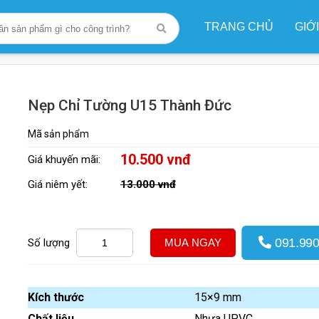
TRANG CHỦ
GIỚ
Nẹp Chỉ Tường U15 Thành Đức
Nẹp Chỉ Tường U15 Thành Đức
Mã sản phẩm
10.500 vnđ
Giá khuyến mãi:
Giá niêm yết:
13.000 vnđ
091.990
Số lượng
MUA NGAY
Kích thước
15×9 mm
Chất liệu
Nhựa UPVC