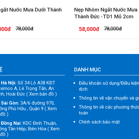
gắt Nước Mưa Dưới Thành
Nẹp Nhôm Ngắt Nước Mưa
Thành Đức -TD1 Mỏ 2cm
000đ
78,000đ
58,000đ
78,000đ
Ệ
DANH MỤC
 Hà Nội:
Số 34 Lô A38 KĐT
Điều khoản sử dụng/Điều kiện
ximco A, Lê Trọng Tấn, An
dịch.
h, Hoài Đức ( Xem bản đồ )
Thông tin về vận chuyển và g
 Sài Gòn:
3A/6 đường 970,
Thông tin về các phương thứ
ờng Phú Hữu , Quận 9 ( Xem
toán
đồ )
Chính sách bảo mật
 Đồng Nai:
KDC Đinh Thuận,
ng Tân Hiệp, Biên Hòa ( Xem
đồ )