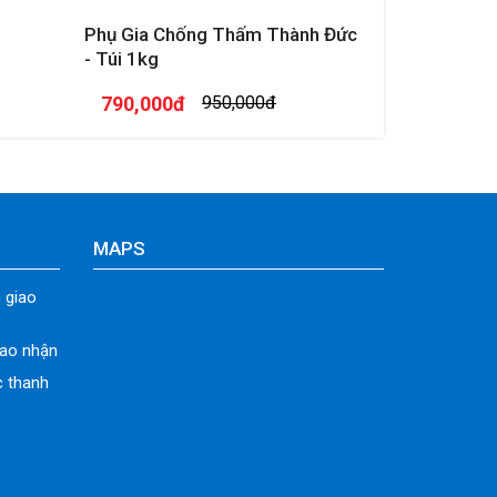
Phụ Gia Chống Thấm Thành Đức
- Túi 1kg
790,000đ
950,000đ
MAPS
 giao
iao nhận
c thanh