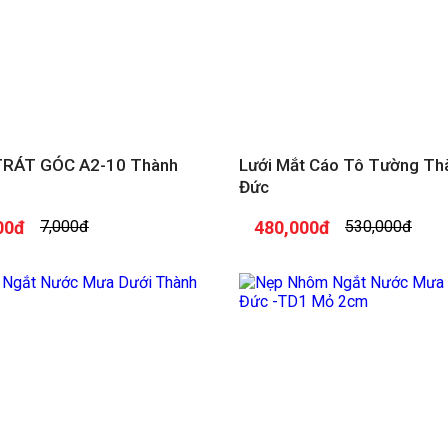
TRÁT GÓC A2-10 Thành
Lưới Mắt Cáo Tô Tường Th
Đức
00đ
7,000đ
480,000đ
530,000đ