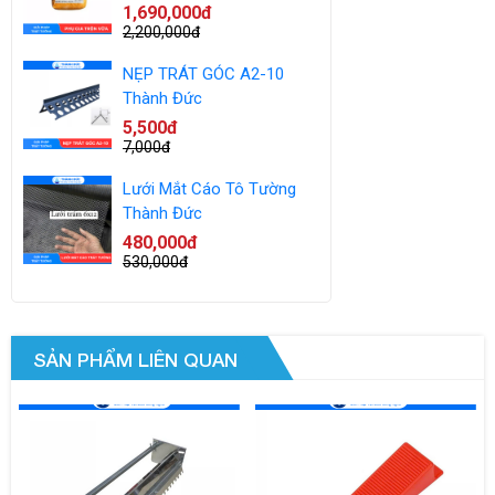
1,690,000đ
2,200,000đ
NẸP TRÁT GÓC A2-10
Thành Đức
5,500đ
7,000đ
Lưới Mắt Cáo Tô Tường
Thành Đức
480,000đ
530,000đ
SẢN PHẨM LIÊN QUAN