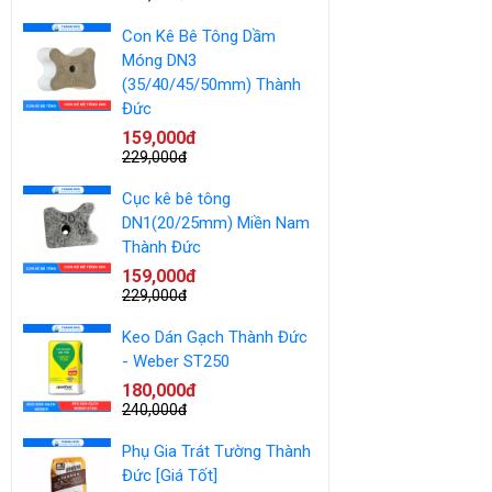
Con Kê Bê Tông Dầm
Móng DN3
(35/40/45/50mm) Thành
Đức
159,000đ
229,000đ
Cục kê bê tông
DN1(20/25mm) Miền Nam
Thành Đức
159,000đ
229,000đ
Keo Dán Gạch Thành Đức
- Weber ST250
180,000đ
240,000đ
Phụ Gia Trát Tường Thành
Đức [Giá Tốt]