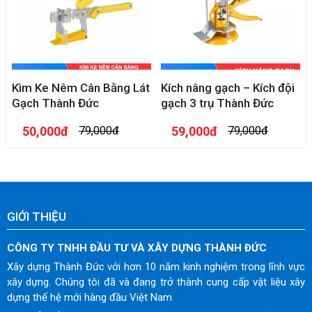
Kìm Ke Nêm Cân Bằng Lát
Kích nâng gạch – Kích đội
Gạch Thành Đức
gạch 3 trụ Thành Đức
50,000đ
79,000đ
59,000đ
79,000đ
GIỚI THIỆU
CÔNG TY TNHH ĐẦU TƯ VÀ XÂY DỰNG THÀNH ĐỨC
Xây dựng Thành Đức với hơn 10 năm kinh nghiệm trong lĩnh vực
xây dựng. Chúng tôi đã và đang trở thành cung cấp vật liệu xây
dựng thế hệ mới hàng đầu Việt Nam