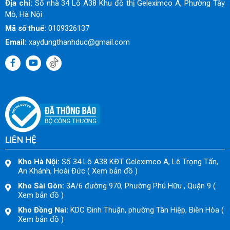
Địa chỉ:
Số nhà 34 Lô A38 Khu đô thị Geleximco A, Phường Tây
Mỗ, Hà Nội
Mã số thuế:
0109326137
Email:
xaydungthanhduc@gmail.com
LIÊN HỆ
Kho Hà Nội:
Số 34 Lô A38 KĐT Geleximco A, Lê Trọng Tấn,
An Khánh, Hoài Đức ( Xem bản đồ )
Kho Sài Gòn:
3A/6 đường 970, Phường Phú Hữu , Quận 9 (
Xem bản đồ )
Kho Đồng Nai:
KDC Đinh Thuận, phường Tân Hiệp, Biên Hòa (
Xem bản đồ )