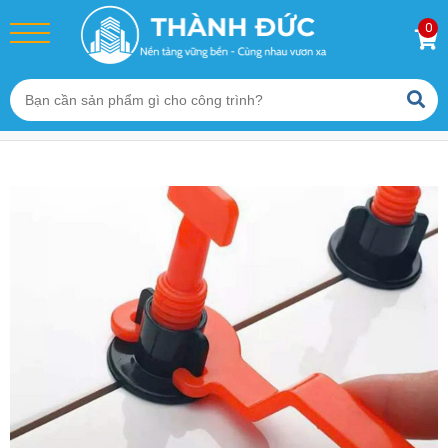
0
Trang chủ
/
Sản phẩm
/
Ke Nêm Gạch - Phụ Kiện Ốp Lát
/
Ke Vít Cân Bằng Gạch Ốp Lát Thành Đức (1mm, 1.5mm, 2mm)