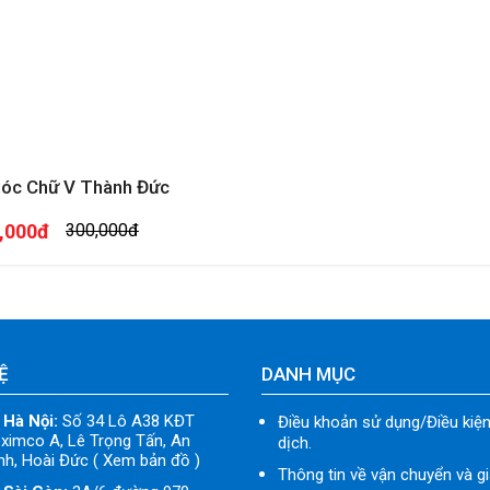
óc Chữ V Thành Đức
,000đ
300,000đ
Ệ
DANH MỤC
 Hà Nội:
Số 34 Lô A38 KĐT
Điều khoản sử dụng/Điều kiện
ximco A, Lê Trọng Tấn, An
dịch.
h, Hoài Đức ( Xem bản đồ )
Thông tin về vận chuyển và g