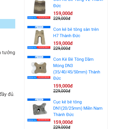
Đức
159,000đ
229,000đ
Con kê bê tông sàn trên
H7 Thành Đức
159,000đ
229,000đ
n tưởng
Con Kê Bê Tông Dầm
Móng DN3
(35/40/45/50mm) Thành
Đức
159,000đ
229,000đ
đầy đủ.
Cục kê bê tông
DN1(20/25mm) Miền Nam
Thành Đức
159,000đ
229,000đ