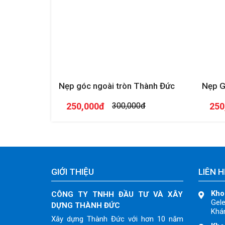
Nẹp góc ngoài tròn Thành Đức
Nẹp G
250,000đ
300,000đ
250
GIỚI THIỆU
LIÊN H
Kho
CÔNG TY TNHH ĐẦU TƯ VÀ XÂY
Gele
DỰNG THÀNH ĐỨC
Khán
Xây dựng Thành Đức với hơn 10 năm