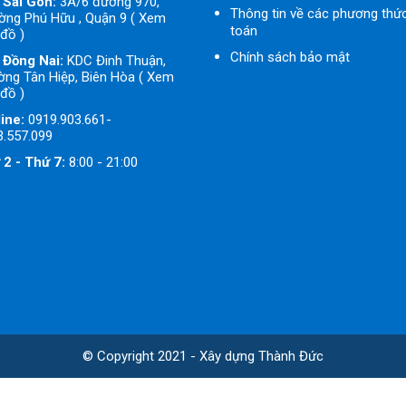
 Sài Gòn:
3A/6 đường 970,
Thông tin về các phương thứ
ờng Phú Hữu , Quận 9 ( Xem
toán
đồ )
Chính sách bảo mật
 Đồng Nai:
KDC Đinh Thuận,
ng Tân Hiệp, Biên Hòa ( Xem
đồ )
ine:
0919.903.661-
3.557.099
 2 - Thứ 7:
8:00 - 21:00
© Copyright 2021 - Xây dựng Thành Đức