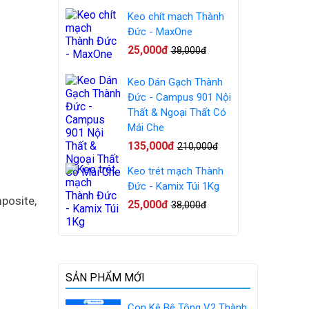
Keo chít mạch Thành
Đức - MaxOne
25,000đ
38,000đ
Keo Dán Gạch Thành
Đức - Campus 901 Nội
Thất & Ngoại Thất Có
Mái Che
135,000đ
210,000đ
Keo trét mạch Thành
Đức - Kamix Túi 1Kg
mposite,
25,000đ
38,000đ
SẢN PHẨM MỚI
Con Kê Bê Tông V2 Thành