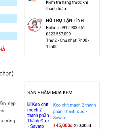
Kiểm tra hàng trước khi
thanh toán
HỖ TRỢ TẬN TÌNH
Hotline: 0919.903.661 -
0823.557.099
Thứ 2 - Chủ nhật: 7h00 -
19h00
HÀ
 chọn)
SẢN PHẨM MUA KÈM
hẩm nẹp
Keo chít mạch 2 thành
an.
phần Thành Đức -
Savato
và công
145,000đ
220,000đ