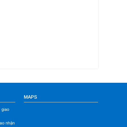
MAPS
 giao
iao nhận