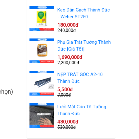
Keo Dán Gạch Thành Đức
- Weber ST250
180,000đ
240,000đ
Phụ Gia Trát Tường Thành
Đức [Giá Tốt]
1,690,000đ
2,200,000đ
NẸP TRÁT GÓC A2-10
Thành Đức
5,500đ
chọn)
7,000đ
Lưới Mắt Cáo Tô Tường
Thành Đức
480,000đ
530,000đ