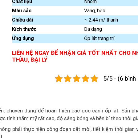
Chất liệu
Nhôm
Màu sắc
Vàng, bạc
Chiều dài
~ 2,44 m/ thanh
Kích thước
Đa dạng
Ứng dụng
Ốp lát trang trí
LIÊN HỆ NGAY ĐỂ NHẬN GIÁ TỐT NHẤT CHO N
THẦU, ĐẠI LÝ
5/5 - (6 bình
ến, chuyên dùng để hoàn thiện các góc cạnh ốp lát. Sản p
c tính thẩm mỹ rất cao, độ sáng bóng và bền bỉ theo thời gi
ông phải thực hiện công đoạn cắt mòi, tiết kiệm thời gian 
t.