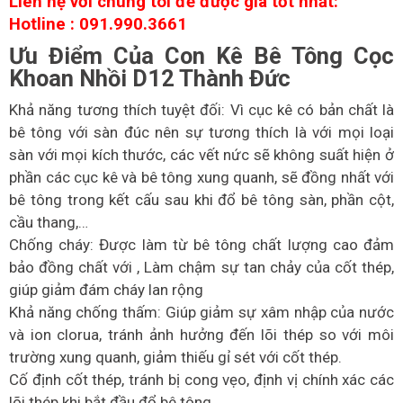
Liên hệ với chúng tôi để được giá tốt nhất:
Hotline : 091.990.3661
Ưu Điểm Của Con Kê Bê Tông Cọc
Khoan Nhồi D12 Thành Đức
Khả năng tương thích tuyệt đối: Vì cục kê có bản chất là
bê tông với sàn đúc nên sự tương thích là với mọi loại
sàn với mọi kích thước, các vết nức sẽ không suất hiện ở
phần các cục kê và bê tông xung quanh, sẽ đồng nhất với
bê tông trong kết cấu sau khi đổ bê tông sàn, phần cột,
cầu thang,…
Chống cháy: Được làm từ bê tông chất lượng cao đảm
bảo đồng chất với , Làm chậm sự tan chảy của cốt thép,
giúp giảm đám cháy lan rộng
Khả năng chống thấm: Giúp giảm sự xâm nhập của nước
và ion clorua, tránh ảnh hưởng đến lõi thép so với môi
trường xung quanh, giảm thiếu gỉ sét với cốt thép.
Cố định cốt thép, tránh bị cong vẹo, định vị chính xác các
lõi thép khi bắt đầu đổ bê tông.