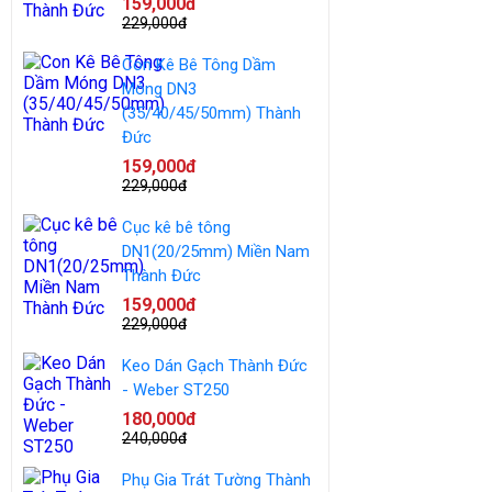
159,000đ
229,000đ
Con Kê Bê Tông Dầm
Móng DN3
(35/40/45/50mm) Thành
Đức
159,000đ
229,000đ
Cục kê bê tông
DN1(20/25mm) Miền Nam
Thành Đức
159,000đ
229,000đ
Keo Dán Gạch Thành Đức
- Weber ST250
180,000đ
240,000đ
Phụ Gia Trát Tường Thành