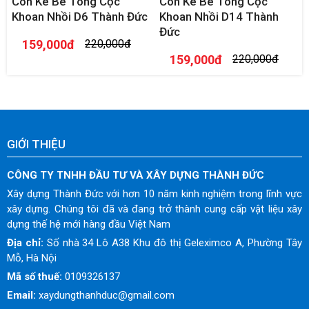
Con Kê Bê Tông Cọc
Con Kê Bê Tông Cọc
Khoan Nhồi D6 Thành Đức
Khoan Nhồi D14 Thành
Đức
159,000đ
220,000đ
159,000đ
220,000đ
GIỚI THIỆU
CÔNG TY TNHH ĐẦU TƯ VÀ XÂY DỰNG THÀNH ĐỨC
Xây dựng Thành Đức với hơn 10 năm kinh nghiệm trong lĩnh vực
xây dựng. Chúng tôi đã và đang trở thành cung cấp vật liệu xây
dựng thế hệ mới hàng đầu Việt Nam
Địa chỉ:
Số nhà 34 Lô A38 Khu đô thị Geleximco A, Phường Tây
Mỗ, Hà Nội
Mã số thuế:
0109326137
Email:
xaydungthanhduc@gmail.com