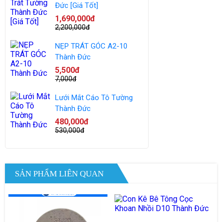
Đức [Giá Tốt]
1,690,000đ
2,200,000đ
NẸP TRÁT GÓC A2-10
Thành Đức
5,500đ
7,000đ
Lưới Mắt Cáo Tô Tường
Thành Đức
480,000đ
530,000đ
SẢN PHẨM LIÊN QUAN