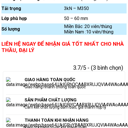
Tải trọng
3kN – M350
Lớp phù hợp
50 – 60 mm
Miền Bắc :20 viên/thùng
Số lượng
Miền Nam :10 viên/thùng
LIÊN HỆ NGAY ĐỂ NHẬN GIÁ TỐT NHẤT CHO NHÀ
THẦU, ĐẠI LÝ
3.7/5 - (3 bình chọn)
GIAO HÀNG TOÀN QUỐC
Giao hàng nhanh chóng toàn quốc
SẢN PHẨM CHẤT LƯỢNG
Cam kết chất lượng đảm bảo, giá thành hợp lý
THANH TOÁN KHI NHẬN HÀNG
Kiểm tra hàng trước khi thanh toán