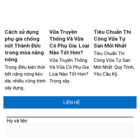
Cách sử dụng
Vữa Truyền
Tiêu Chuẩn Thi
phụ gia chống
Thống Và Vữa
Công Vữa Tự
nứt Thành Đức
Có Phụ Gia: Loại
San Mới Nhất
trong mùa nắng
Nào Tốt Hơn?
Tiêu Chuẩn Thi
nóng
Vữa Truyền Thống
Công Vữa Tự San
Trong điều kiện thời
Và Vữa Có Phụ Gia:
Mới Nhất: Quy Trình,
tiết nắng nóng kéo
Loại Nào Tốt Hơn?
Yêu Cầu Kỹ…
dài, nhiều công trình
Trong xây…
xây dựng…
LIÊN HỆ
Họ và tên