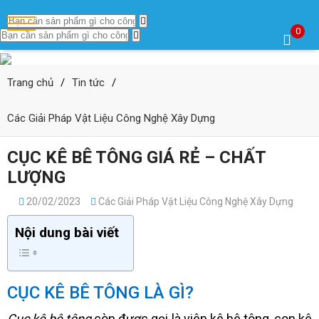
0
Trang chủ
/
Tin tức
/
Các Giải Pháp Vật Liệu Công Nghệ Xây Dựng
CỤC KÊ BÊ TÔNG GIÁ RẺ – CHẤT
LƯỢNG
20/02/2023
Các Giải Pháp Vật Liệu Công Nghệ Xây Dựng
Nội dung bài viết
CỤC KÊ BÊ TÔNG LÀ GÌ?
Cục kê bê tông
còn được gọi là viên kê bê tông, con kê