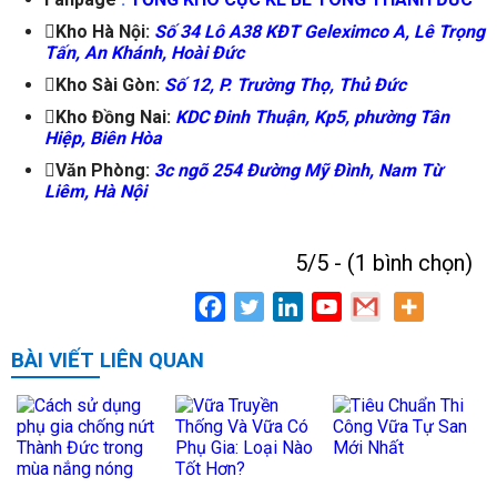
Kho Hà Nội:
Số 34 Lô A38 KĐT Geleximco A, Lê Trọng
Tấn, An Khánh, Hoài Đức
Kho Sài Gòn:
Số 12, P. Trường Thọ, Thủ Đức
Kho Đồng Nai:
KDC Đinh Thuận, Kp5, phường Tân
Hiệp, Biên Hòa
Văn Phòng:
3c ngõ 254 Đường Mỹ Đình, Nam Từ
Liêm, Hà Nội
5/5 - (1 bình chọn)
BÀI VIẾT LIÊN QUAN