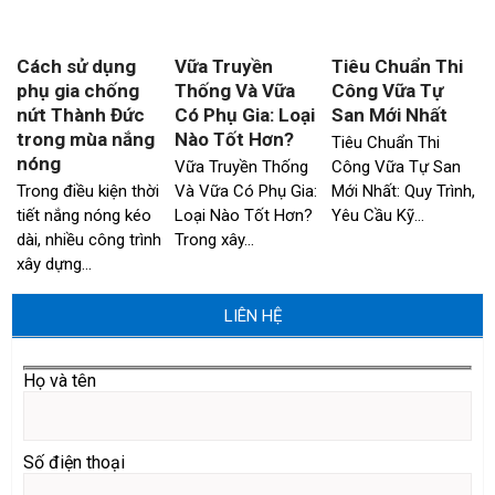
Cách sử dụng
Vữa Truyền
Tiêu Chuẩn Thi
phụ gia chống
Thống Và Vữa
Công Vữa Tự
nứt Thành Đức
Có Phụ Gia: Loại
San Mới Nhất
trong mùa nắng
Nào Tốt Hơn?
Tiêu Chuẩn Thi
nóng
Vữa Truyền Thống
Công Vữa Tự San
Trong điều kiện thời
Và Vữa Có Phụ Gia:
Mới Nhất: Quy Trình,
tiết nắng nóng kéo
Loại Nào Tốt Hơn?
Yêu Cầu Kỹ…
dài, nhiều công trình
Trong xây…
xây dựng…
LIÊN HỆ
Họ và tên
Số điện thoại