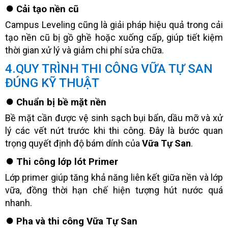
⏺️ Cải tạo nền cũ
Campus Leveling cũng là giải pháp hiệu quả trong cải
tạo nền cũ bị gồ ghề hoặc xuống cấp, giúp tiết kiệm
thời gian xử lý và giảm chi phí sửa chữa.
4.QUY TRÌNH THI CÔNG VỮA TỰ SAN
ĐÚNG KỸ THUẬT
⏺️ Chuẩn bị bề mặt nền
Bề mặt cần được vệ sinh sạch bụi bẩn, dầu mỡ và xử
lý các vết nứt trước khi thi công. Đây là bước quan
trọng quyết định độ bám dính của
Vữa Tự San
.
⏺️ Thi công lớp lót Primer
Lớp primer giúp tăng khả năng liên kết giữa nền và lớp
vữa, đồng thời hạn chế hiện tượng hút nước quá
nhanh.
⏺️ Pha và thi công Vữa Tự San