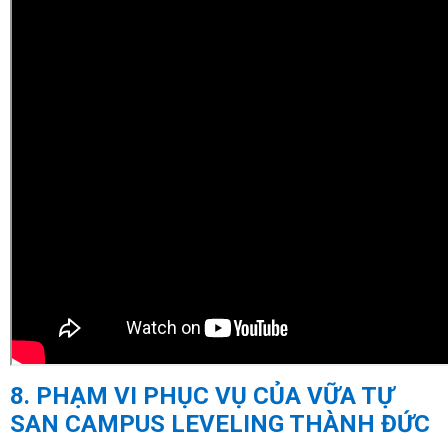
8. PHẠM VI PHỤC VỤ CỦA VỮA TỰ
SAN CAMPUS LEVELING THÀNH ĐỨC