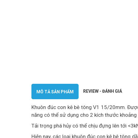
REVIEW - ĐÁNH GIÁ
MÔ TẢ SẢN PHẨM
Khuôn đúc con kê bê tông V1 15/20mm. Được s
năng có thể sử dụng cho 2 kích thước khoản
Tải trọng phá hủy có thể chịu đựng lên tới <3k
Hiện nay, các loại khuôn đúc con kê bê tông 