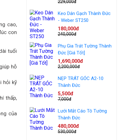
229,000đ
Keo Dán Gạch Thành Đức
- Weber ST250
ng cao,
180,000đ
đúc con
240,000đ
Phụ Gia Trát Tường Thành
ài tuổi
Đức [Giá Tốt]
1,690,000đ
giúp hỗ
2,200,000đ
NẸP TRÁT GÓC A2-10
 hỏi kỹ
Thành Đức
5,500đ
í thấp,
7,000đ
Lưới Mắt Cáo Tô Tường
ộng của
Thành Đức
480,000đ
530,000đ