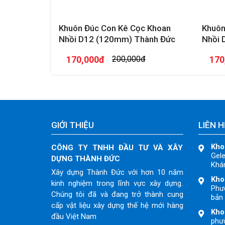
Khuôn Đúc Con Kê Cọc Khoan
Khuôn
Nhồi D12 (120mm) Thành Đức
Nhồi 
170,000đ
200,000đ
170
GIỚI THIỆU
LIÊN H
Kho
CÔNG TY TNHH ĐẦU TƯ VÀ XÂY
Gele
DỰNG THÀNH ĐỨC
Khán
Xây dựng Thành Đức với hơn 10 năm
Kho
kinh nghiệm trong lĩnh vực xây dựng.
Phư
Chúng tôi đã và đang trở thành cung
bản 
cấp vật liệu xây dựng thế hệ mới hàng
Kho
đầu Việt Nam
phườ