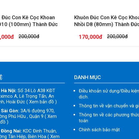
 Đúc Con Kê Cọc Khoan
Khuôn Đúc Con Kê Cọc Kho
D10 (100mm) Thành Đức
Nhồi D8 (80mm) Thành Đứ
,000đ
200,000đ
170,000đ
200,000đ
Ệ
DANH MỤC
 Hà Nội:
Số 34 Lô A38 KĐT
Điều khoản sử dụng/Điều kiện
ximco A, Lê Trọng Tấn, An
dịch.
h, Hoài Đức ( Xem bản đồ )
Thông tin về vận chuyển và g
 Sài Gòn:
3A/6 đường 970,
Thông tin về các phương thứ
ờng Phú Hữu , Quận 9 ( Xem
toán
đồ )
Chính sách bảo mật
 Đồng Nai:
KDC Đinh Thuận,
ng Tân Hiệp, Biên Hòa ( Xem