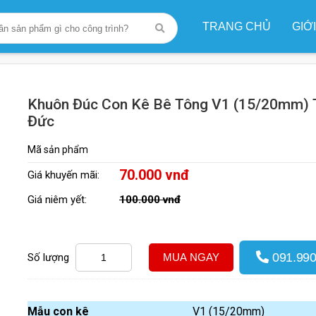
TRANG CHỦ
GIỚ
ng Siêu Bền
/
Khuôn Đúc Con Kê Bê Tông V1 (15/20mm) Thành 
Khuôn Đúc Con Kê Bê Tông V1 (15/20mm) 
Đức
Mã sản phẩm
70.000 vnđ
Giá khuyến mãi:
Giá niêm yết:
100.000 vnđ
091.990
Số lượng
MUA NGAY
Mẫu con kê
V1 (15/20mm)