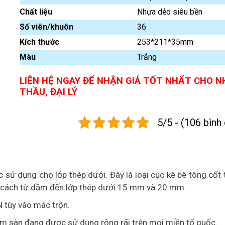
Chất liệu
Nhựa dẻo siêu bền
Số viên/khuôn
36
Kích thước
253*211*35mm
Màu
Trắng
LIÊN HỆ NGAY ĐỂ NHẬN GIÁ TỐT NHẤT CHO N
THẦU, ĐẠI LÝ
5/5 - (106 bình
ử dụng cho lớp thép dưới. Đây là loại cục kê bê tông cốt 
g cách từ dầm đến lớp thép dưới 15 mm và 20 mm.
N tùy vào mác trộn.
dầm sàn đang được sử dụng rộng rãi trên mọi miền tổ quốc.