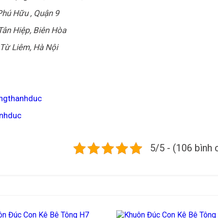
hú Hữu , Quận 9
ân Hiệp, Biên Hòa
Từ Liêm, Hà Nội
ngthanhduc
anhduc
5/5 - (106 bình 