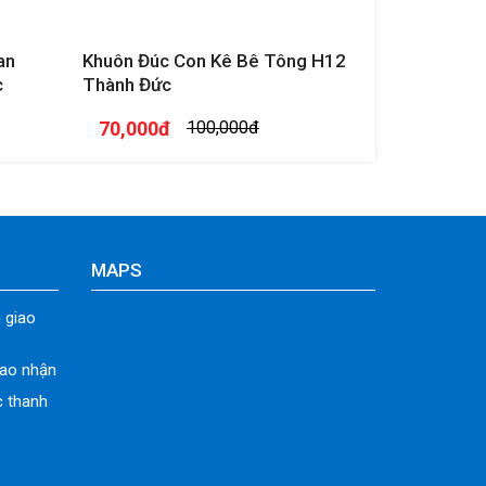
an
Khuôn Đúc Con Kê Bê Tông H12
c
Thành Đức
70,000đ
100,000đ
MAPS
 giao
iao nhận
c thanh