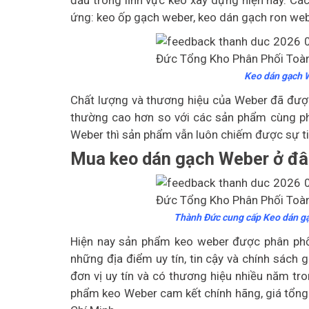
đầu trong lĩnh vực keo xây dựng hiện nay. 
ứng: keo ốp gạch weber, keo dán gạch ron webe
Keo dán gạch 
Chất lượng và thương hiệu của Weber đã được 
thường cao hơn so với các sản phẩm cùng phâ
Weber thì sản phẩm vẫn luôn chiếm được sự ti
Mua keo dán gạch Weber ở đ
Thành Đức cung cấp Keo dán gạ
Hiện nay sản phẩm keo weber được phân phối 
những địa điểm uy tín, tin cậy và chính sách g
đơn vị uy tín và có thương hiệu nhiều năm tr
phẩm keo Weber cam kết chính hãng, giá tổng 