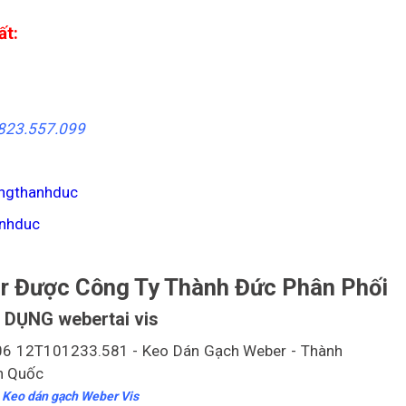
ất:
823.557.099
ngthanhduc
anhduc
r Được Công Ty Thành Đức Phân Phối
DỤNG webertai vis
Keo dán gạch Weber Vis