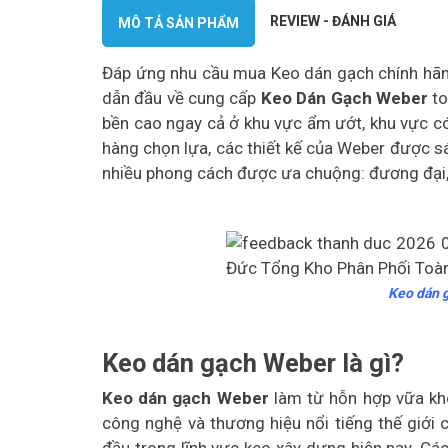
REVIEW - ĐÁNH GIÁ
MÔ TẢ SẢN PHẨM
Đáp ứng nhu cầu mua Keo dán gạch chính hãng
dẫn đầu về cung cấp
Keo Dán Gạch Weber
t
bền cao ngay cả ở khu vực ẩm ướt, khu vực có
hàng chọn lựa, các thiết kế của Weber được sá
nhiều phong cách được ưa chuộng: đương đại, cổ
Keo dán 
Keo dán gạch Weber là gì?
Keo dán gạch Weber
làm từ hỗn hợp vữa khô
công nghệ và thương hiệu nổi tiếng thế giới 