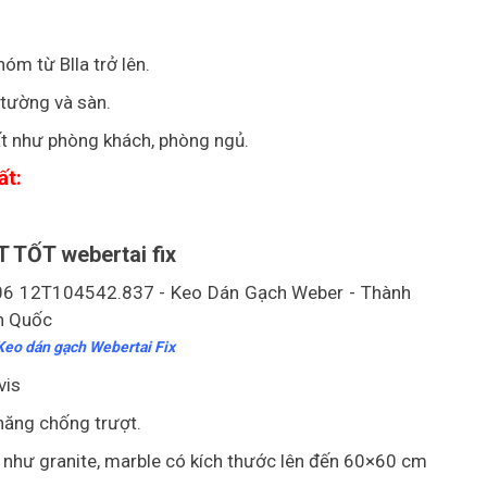
m từ Blla trở lên.
tường và sàn.
ất như phòng khách, phòng ngủ.
ất:
TỐT webertai fix
Keo dán gạch Webertai Fix
vis
 năng chống trượt.
c như granite, marble có kích thước lên đến 60×60 cm