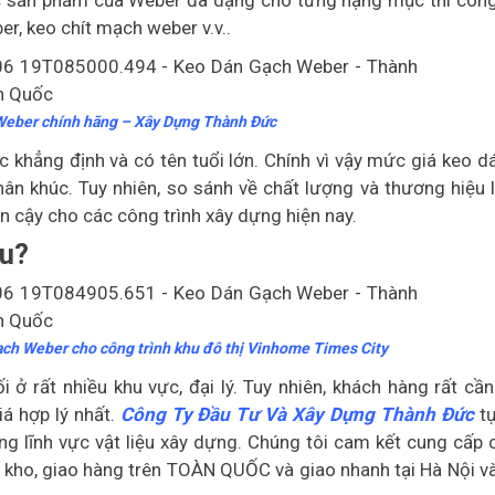
Các sản phẩm của Weber đa dạng cho từng hạng mục thi côn
r, keo chít mạch weber v.v..
Weber chính hãng – Xây Dựng Thành Đức
khẳng định và có tên tuổi lớn. Chính vì vậy mức giá keo d
n khúc. Tuy nhiên, so sánh về chất lượng và thương hiệu 
n cậy cho các công trình xây dựng hiện nay.
âu?
ch Weber cho công trình khu đô thị Vinhome Times City
ở rất nhiều khu vực, đại lý. Tuy nhiên, khách hàng rất cầ
iá hợp lý nhất.
Công Ty Đầu Tư Và Xây Dựng Thành Đức
tự
ong lĩnh vực vật liệu xây dựng. Chúng tôi cam kết cung cấp 
kho, giao hàng trên TOÀN QUỐC và giao nhanh tại Hà Nội và