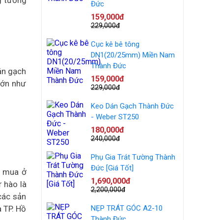
g tương
Đức
159,000đ
229,000đ
Cục kê bê tông
DN1(20/25mm) Miền Nam
Thành Đức
án gạch
159,000đ
lớn như
229,000đ
Keo Dán Gạch Thành Đức
- Weber ST250
180,000đ
240,000đ
Phụ Gia Trát Tường Thành
Đức [Giá Tốt]
n mua ở
1,690,000đ
 hào là
2,200,000đ
các sản
 TP. Hồ
NẸP TRÁT GÓC A2-10
Thành Đức