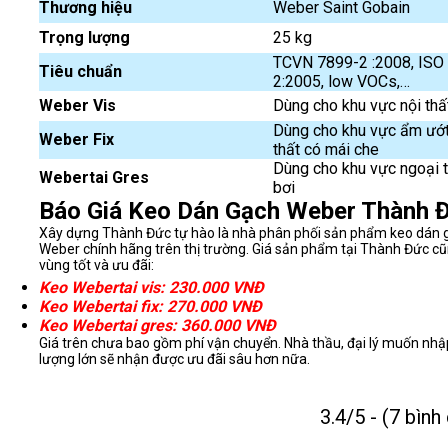
Thương hiệu
Weber Saint Gobain
Trọng lượng
25 kg
TCVN 7899-2 :2008, ISO
Tiêu chuẩn
2:2005, low VOCs,…
Weber Vis
Dùng cho khu vực nội thấ
Dùng cho khu vực ẩm ướt
Weber Fix
thất có mái che
Dùng cho khu vực ngoại t
Webertai Gres
bơi
Báo Giá Keo Dán Gạch Weber Thành 
Xây dựng Thành Đức tự hào là nhà phân phối sản phẩm keo dán 
Weber chính hãng trên thị trường. Giá sản phẩm tại Thành Đức c
vùng tốt và ưu đãi:
Keo Webertai vis: 230.000 VNĐ
Keo Webertai fix: 270.000 VNĐ
Keo Webertai gres: 360.000 VNĐ
Giá trên chưa bao gồm phí vận chuyển. Nhà thầu, đại lý muốn nhậ
lượng lớn sẽ nhận được ưu đãi sâu hơn nữa.
3.4/5 - (7 bình