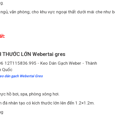
g.
ngủ, văn phòng; cho khu vực ngoại thất dưới mái che như bã
ất:
CH THƯỚC LỚN Webertai gres
eo dán gạch Webertai Gres
ực hồ bơi, spa, phòng xông hơi.
h đá nhân tạo có kích thước lớn lên đến 1.2×1.2m.
ng