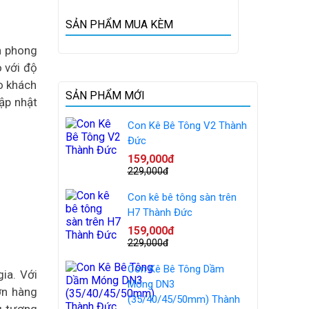
SẢN PHẨM MUA KÈM
n phong
 với độ
o khách
SẢN PHẨM MỚI
cập nhật
Con Kê Bê Tông V2 Thành
Đức
159,000đ
229,000đ
Con kê bê tông sàn trên
H7 Thành Đức
159,000đ
229,000đ
Con Kê Bê Tông Dầm
ia. Với
Móng DN3
ớn hàng
(35/40/45/50mm) Thành