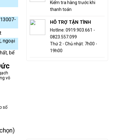
Kiểm tra hàng trước khi
thanh toán
 13007-
HỖ TRỢ TẬN TÌNH
Hotline: 0919.903.661 -
t
0823.557.099
, ngoại
Thứ 2 - Chủ nhật: 7h00 -
19h00
hất, bể
Đức
gạch
ũng vô
p số
 chọn)