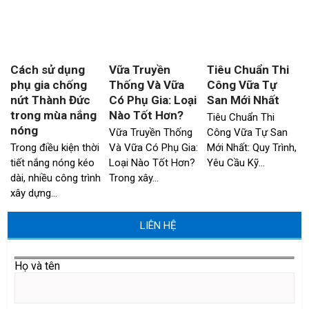
Cách sử dụng
Vữa Truyền
Tiêu Chuẩn Thi
phụ gia chống
Thống Và Vữa
Công Vữa Tự
nứt Thành Đức
Có Phụ Gia: Loại
San Mới Nhất
trong mùa nắng
Nào Tốt Hơn?
Tiêu Chuẩn Thi
nóng
Vữa Truyền Thống
Công Vữa Tự San
Trong điều kiện thời
Và Vữa Có Phụ Gia:
Mới Nhất: Quy Trình,
tiết nắng nóng kéo
Loại Nào Tốt Hơn?
Yêu Cầu Kỹ…
dài, nhiều công trình
Trong xây…
xây dựng…
LIÊN HỆ
Họ và tên