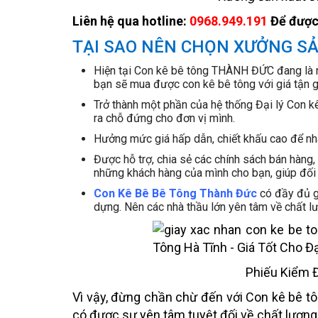
Liên hệ qua hotline:
0968.949.191
Để được 
TẠI SAO NÊN CHỌN XƯỞNG SẢ
Hiện tại Con kê bê tông THÀNH ĐỨC đang là nh
bạn sẽ mua được con kê bê tông với giá tận gố
Trở thành một phần của hệ thống Đại lý Con kê
ra chỗ đứng cho đơn vị mình.
Hưởng mức giá hấp dẫn, chiết khấu cao để nha
Được hỗ trợ, chia sẻ các chính sách bán hàng, 
những khách hàng của mình cho bạn, giúp đối 
Con Kê Bê Bê Tông Thành Đức
có đầy đủ g
dựng. Nên các nhà thầu lớn yên tâm về chất 
Phiếu Kiểm Đ
Vì vậy, đừng chần chừ đến với Con kê bê t
có được sự yên tâm tuyệt đối về chất lượn