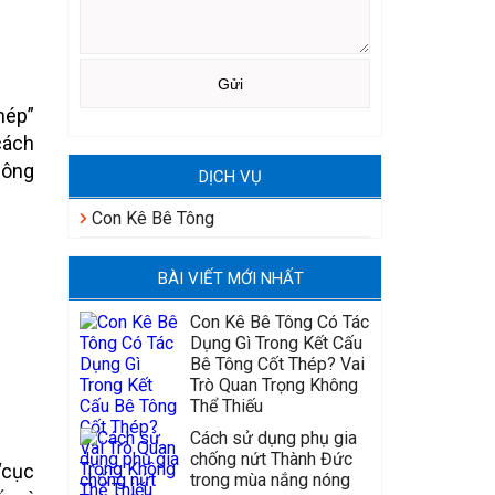
hép”
cách
hông
DỊCH VỤ
Con Kê Bê Tông
BÀI VIẾT MỚI NHẤT
Con Kê Bê Tông Có Tác
Dụng Gì Trong Kết Cấu
Bê Tông Cốt Thép? Vai
Trò Quan Trọng Không
Thể Thiếu
Cách sử dụng phụ gia
chống nứt Thành Đức
 “cục
trong mùa nắng nóng