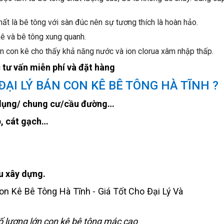
hất là bê tông với sàn đúc nên sự tương thích là hoàn hảo.
kê và bê tông xung quanh.
n con kê cho thấy khả năng nước và ion clorua xâm nhập thấp.
tư vấn miễn phí và đặt hàng
ẠI LÝ BÁN CON KÊ BÊ TÔNG HÀ TĨNH ?
 dụng/ chung cư/cầu đường…
p, cát gạch…
u xây dựng.
 lượng lớn con kê bê tông mác cao