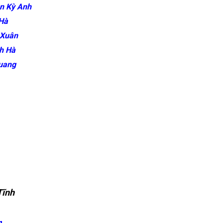
n Kỳ Anh
Hà
 Xuân
h Hà
uang
Tĩnh
g