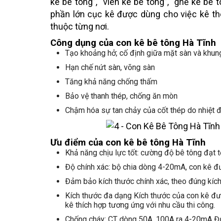
kê bê tông”, “viên kê bê tông”, “ghế kê bê
phần lớn cục kê được dùng cho việc kê th
thuộc từng nơi.
Công dụng của con kê bê tông Hà Tĩnh
Tạo khoảng hở; cố định giữa mặt sàn và khun
Hạn chế nứt sàn, võng sàn
Tăng khả năng chống thấm
Bảo vệ thanh thép, chống ăn mòn
Chậm hóa sự tan chảy của cốt thép do nhiệt đ
Ưu điểm của con kê bê tông Hà Tĩnh
Khả năng chịu lực tốt: cường độ bê tông đạt 
Độ chính xác: bộ chia dòng 4-20mA, con kê đư
Đảm bảo kích thước chính xác, theo đúng kích
Kích thước đa dạng Kích thước của con kê đư
kê thích hợp tương ứng với nhu cầu thi công.
Chống cháy: CT dòng 50A, 100A ra 4-20mA Đượ