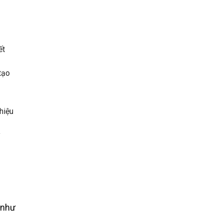
ết
tạo
hiệu
y
 như