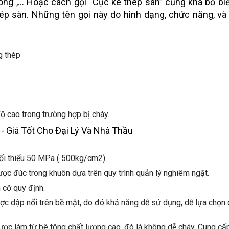
 tông”,… Hoặc cách gọi “Cục kê thép sàn” cũng khá bổ biế
ép sàn. Những tên gọi này do hình dạng, chức năng, và
g thép
ộ cao trong trường hợp bị cháy.
tối thiểu 50 MPa ( 500kg/cm2)
ợc đúc trong khuôn dựa trên quy trình quản lý nghiêm ngặt.
 cỡ quy định.
ợc dập nổi trên bề mặt, do đó khả năng dễ sử dụng, dễ lựa chọn
c làm từ bê tông chất lượng cao, đó là không dễ cháy. Cung cấ