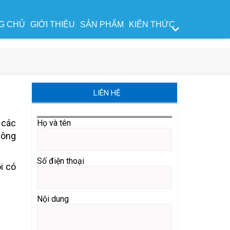
G CHỦ
GIỚI THIỆU
SẢN PHẨM
KIẾN THỨC
LIÊN HỆ
 các
Họ và tên
công
Số điện thoại
i có
Nội dung