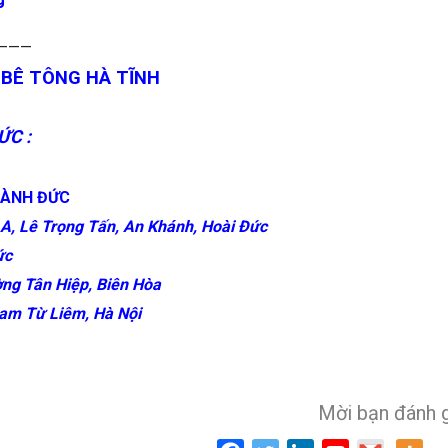
———
 BÊ TÔNG HÀ TĨNH
ỨC :
HÀNH ĐỨC
A, Lê Trọng Tấn, An Khánh, Hoài Đức
ức
ng Tân Hiệp, Biên Hòa
am Từ Liêm, Hà Nội
Mời bạn đánh 