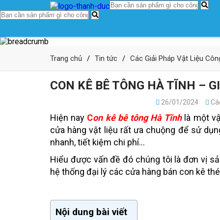
Trang chủ
/
Tin tức
/
Các Giải Pháp Vật Liệu Cô
CON KÊ BÊ TÔNG HÀ TĨNH – G
26/01/2024
Các
Hiện nay
C
on kê bê tông Hà Tĩnh
là một vậ
cửa hàng vật liệu rất ưa chuộng để sử dụng
nhanh, tiết kiệm chi phí…
Hiểu được vấn đề đó chúng tôi là đơn vị sả
hệ thống đại lý các cửa hàng bán con kê thé
Nội dung bài viết