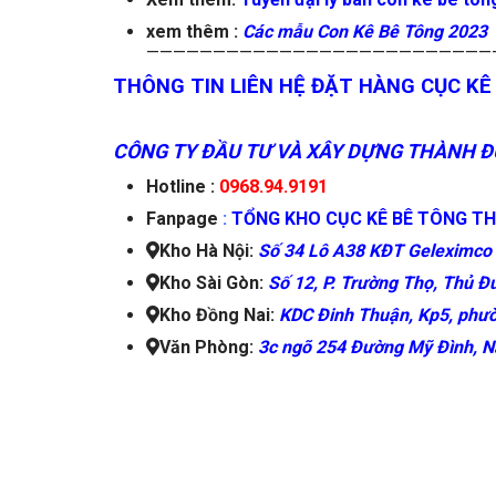
xem thêm :
Các mẫu Con Kê Bê Tông 2023
——————————————————————————
THÔNG TIN LIÊN HỆ ĐẶT HÀNG CỤC KÊ
CÔNG TY ĐẦU TƯ VÀ XÂY DỰNG THÀNH Đ
Hotline :
0968.94.9191
Fanpage
:
TỔNG KHO CỤC KÊ BÊ TÔNG T
Kho Hà Nội:
Số 34 Lô A38 KĐT Geleximco 
Kho Sài Gòn:
Số 12, P. Trường Thọ, Thủ Đ
Kho Đồng Nai:
KDC Đinh Thuận, Kp5, phườ
Văn Phòng:
3c ngõ 254 Đường Mỹ Đình, N