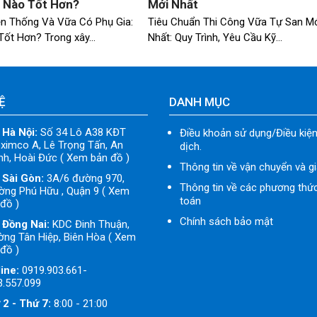
i Nào Tốt Hơn?
Mới Nhất
n Thống Và Vữa Có Phụ Gia:
Tiêu Chuẩn Thi Công Vữa Tự San M
Tốt Hơn? Trong xây…
Nhất: Quy Trình, Yêu Cầu Kỹ…
Ệ
DANH MỤC
 Hà Nội:
Số 34 Lô A38 KĐT
Điều khoản sử dụng/Điều kiện
ximco A, Lê Trọng Tấn, An
dịch.
h, Hoài Đức ( Xem bản đồ )
Thông tin về vận chuyển và g
 Sài Gòn:
3A/6 đường 970,
Thông tin về các phương thứ
ờng Phú Hữu , Quận 9 ( Xem
toán
đồ )
Chính sách bảo mật
 Đồng Nai:
KDC Đinh Thuận,
ng Tân Hiệp, Biên Hòa ( Xem
đồ )
ine:
0919.903.661-
3.557.099
 2 - Thứ 7:
8:00 - 21:00