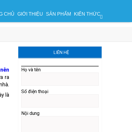
G CHỦ
GIỚI THIỆU
SẢN PHẨM
KIẾN THỨC
LIÊN HỆ
 nên
Họ và tên
ưa ra
nhà.
Số điện thoại
y là
Nội dung