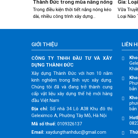
Thành Đức trong mùa nắng nóng
Gia: Loạ
Trong điều kiện thời tiết nắng nóng kéo
Vữa Truyề
dài, nhiều công trình xây dựng…
Loại Nào 
GIỚI THIỆU
LIÊN H
Kho
CÔNG TY TNHH ĐẦU TƯ VÀ XÂY
Gele
DỰNG THÀNH ĐỨC
Khán
Xây dựng Thành Đức với hơn 10 năm
Kho
kinh nghiệm trong lĩnh vực xây dựng.
Phư
Chúng tôi đã và đang trở thành cung
bản 
cấp vật liệu xây dựng thế hệ mới hàng
Kho
đầu Việt Nam
phườ
Địa chỉ:
Số nhà 34 Lô A38 Khu đô thị
bản 
Geleximco A, Phường Tây Mỗ, Hà Nội
Hotl
082
Mã số thuế:
0109326137
Email:
xaydungthanhduc@gmail.com
Thứ