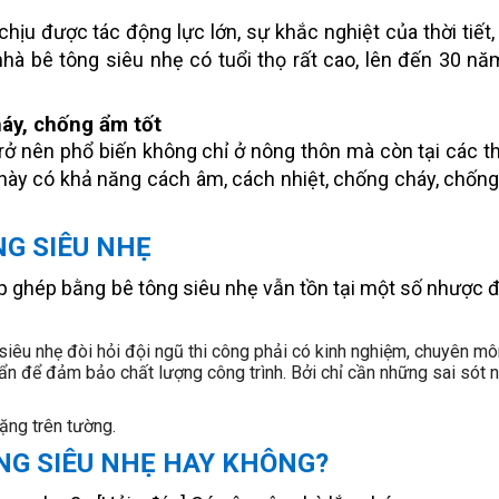
hịu được tác động lực lớn, sự khắc nghiệt của thời tiết,
nhà bê tông siêu nhẹ có tuổi thọ rất cao, lên đến 30 nă
áy, chống ẩm tốt
rở nên phổ biến không chỉ ở nông thôn mà còn tại các t
à này có khả năng cách âm, cách nhiệt, chống cháy, chốn
G SIÊU NHẸ
ắp ghép bằng bê tông siêu nhẹ vẫn tồn tại một số nhược 
siêu nhẹ đòi hỏi đội ngũ thi công phải có kinh nghiệm, chuyên mô
ẩn để đảm bảo chất lượng công trình. Bởi chỉ cần những sai sót 
ặng trên tường.
NG SIÊU NHẸ HAY KHÔNG?