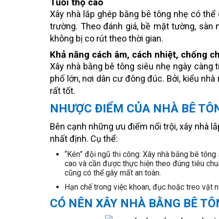
Tuổi thọ cao
Xây nhà lắp ghép bằng bê tông nhẹ có thể c
trường. Theo đánh giá, bề mặt tường, sàn 
không bị co rút theo thời gian.
Khả năng cách âm, cách nhiệt, chống ch
Xây nhà bằng bê tông siêu nhẹ ngày càng t
phố lớn, nơi dân cư đông đúc. Bởi, kiểu nh
rất tốt.
NHƯỢC ĐIỂM CỦA NHÀ BÊ TÔN
Bên cạnh những ưu điểm nổi trội, xây nhà l
nhất định. Cụ thể:
“Kén” đội ngũ thi công: Xây nhà bằng bê tông 
cao và cần được thực hiện theo đúng tiêu chu
cũng có thể gây mất an toàn.
Hạn chế trong việc khoan, đục hoặc treo vật n
CÓ NÊN XÂY NHÀ BẰNG BÊ TÔ