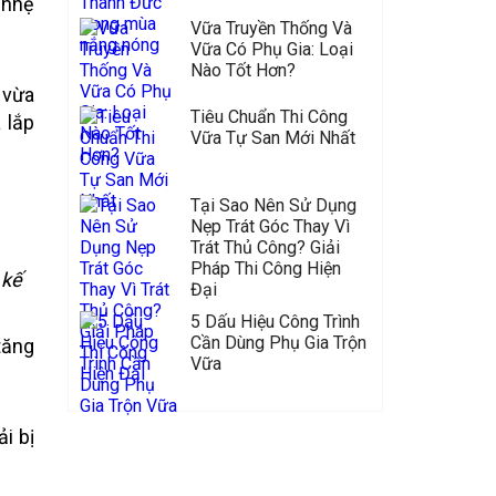
 nhẹ
Vữa Truyền Thống Và
Vữa Có Phụ Gia: Loại
Nào Tốt Hơn?
 vừa
Tiêu Chuẩn Thi Công
 lắp
Vữa Tự San Mới Nhất
Tại Sao Nên Sử Dụng
Nẹp Trát Góc Thay Vì
Trát Thủ Công? Giải
Pháp Thi Công Hiện
 kế
Đại
5 Dấu Hiệu Công Trình
Cần Dùng Phụ Gia Trộn
tăng
Vữa
i bị