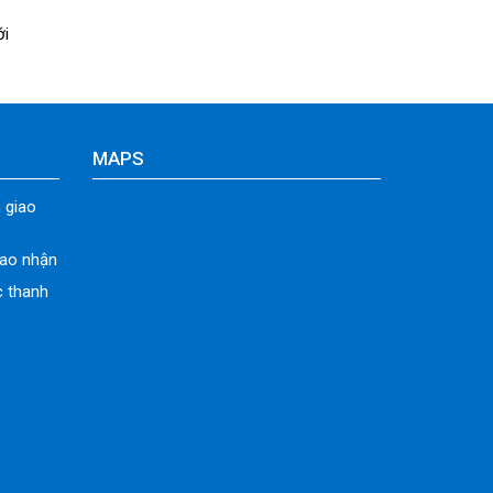
ới
MAPS
 giao
iao nhận
c thanh