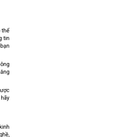
 thể
 tin
 bạn
công
năng
được
 hãy
kinh
ghề,