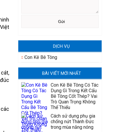
minh
Việt
DỊCH VỤ
Con Kê Bê Tông
cát,
BÀI VIẾT MỚI NHẤT
 đúc
Con Kê Bê Tông Có Tác
Dụng Gì Trong Kết Cấu
Bê Tông Cốt Thép? Vai
Trò Quan Trọng Không
Thể Thiếu
 các
Cách sử dụng phụ gia
chống nứt Thành Đức
trong mùa nắng nóng